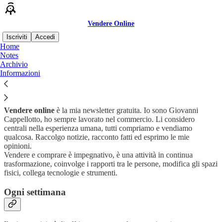
Vendere Online
Iscriviti
Accedi
Home
Notes
Perché iscriversi?
Archivio
Informazioni
Vendere online
è la mia newsletter gratuita. Io sono Giovanni
Cappellotto, ho sempre lavorato nel commercio. Li considero
centrali nella esperienza umana, tutti compriamo e vendiamo
qualcosa. Raccolgo notizie, racconto fatti ed esprimo le mie
opinioni.
Vendere e comprare è impegnativo, è una attività in continua
trasformazione, coinvolge i rapporti tra le persone, modifica gli spazi
fisici, collega tecnologie e strumenti.
Ogni settimana