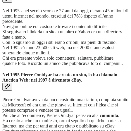
Nel 1995 - nel secolo scorso e 27 anni da oggi, c’erano 45 milioni di
utenti Internet nel mondo, cresciuti del 76% rispetto all’anno
precedente.
Navigare online era costoso e trovare i contenuti difficile.
Si seguivano i link da un sito a un altro e Yahoo era una directory
fatta a mano.
Con lo sguardo di oggi i siti erano orribili, ma pieni di fascino.
Nel 1995 c’erano 23.500 siti web, ma nel 2000 erano esplosi
superando cinque milioni.
Chi era presente voleva solo connettersi, salutare, pubblicare
qualche foto. Ricordo un amico che pubblicava foto di campanili.
Nel 1995 Pierre Omidyar ha creato un sito, lo ha chiamato
Auction Web: nel 1997 è diventato eBay.
Pierre Omidyar aveva da poco costruito una startup, comprata subito
da Microsoft ed era uno che girava su Internet con l’idea che si
potesse comprare e vendere tra uguali.
Più che all’ecommerce, Pierre Omidyar pensava alla
comunità
.
Ha creato anche un manifesto, ormai sepolto da qualche parte su
Internet, ma che per tanti anni era citato e pubblicato su eBay.