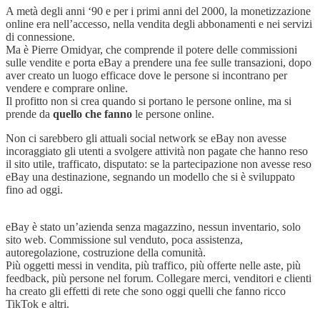
A metà degli anni ‘90 e per i primi anni del 2000, la monetizzazione
online era nell’accesso, nella vendita degli abbonamenti e nei servizi
di connessione.
Ma è Pierre Omidyar, che comprende il potere delle commissioni
sulle vendite e porta eBay a prendere una fee sulle transazioni, dopo
aver creato un luogo efficace dove le persone si incontrano per
vendere e comprare online.
Il profitto non si crea quando si portano le persone online, ma si
prende da
quello che fanno
le persone online.
Non ci sarebbero gli attuali social network se eBay non avesse
incoraggiato gli utenti a svolgere attività non pagate che hanno reso
il sito utile, trafficato, disputato: se la partecipazione non avesse reso
eBay una destinazione, segnando un modello che si è sviluppato
fino ad oggi.
eBay è stato un’azienda senza magazzino, nessun inventario, solo
sito web. Commissione sul venduto, poca assistenza,
autoregolazione, costruzione della comunità.
Più oggetti messi in vendita, più traffico, più offerte nelle aste, più
feedback, più persone nel forum. Collegare merci, venditori e clienti
ha creato gli effetti di rete che sono oggi quelli che fanno ricco
TikTok e altri.