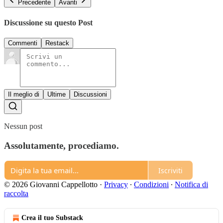
Precedente
Avanti
Discussione su questo Post
Commenti
Restack
Il meglio di
Ultime
Discussioni
Nessun post
Assolutamente, procediamo.
Iscriviti
© 2026 Giovanni Cappellotto
·
Privacy
∙
Condizioni
∙
Notifica di
raccolta
Crea il tuo Substack