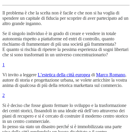
Il problema è che la scelta non è facile e che non si ha voglia di
spendere un capitale di fiducia per scoprire di aver partecipato ad un
altro grande inganno.
Se il singolo individuo è in grado di creare e vendere in totale
autonomia rispetto a piattaforme ed entri di controllo, quanto
rischiamo di frammentare di più una società già frammentata?
E quanto si rischia di ripetere la pessima esperienza di sogni libertari
che si sono trasformati in un universo concentrazionario?
1
Vi invito a leggere
L’estetica della città europea
di
Marco Romano
,
autore di storia e progettazione urbana, se volete arricchire la vostra
anima di qualcosa di più della retorica markettara sul commercio.
2
Si è deciso che fosse giusto fermare lo sviluppo e la trasformazione
dei centri storici, fissandoli in una ideale età dell’oro attraverso dei
piani di recupero e si è cercato di costruire il moderno centro storico
in un centro commerciale.
Io penso sia stato un disastro perché si è immobilizzata una parte
viva della città rendendola un luogo disabitato e il centro