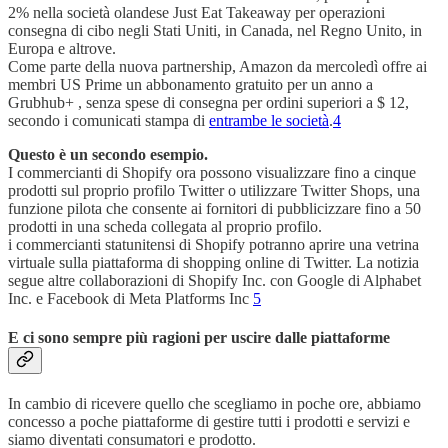
2% nella società olandese Just Eat Takeaway per operazioni
consegna di cibo negli Stati Uniti, in Canada, nel Regno Unito, in
Europa e altrove.
Come parte della nuova partnership, Amazon da mercoledì offre ai
membri US Prime un abbonamento gratuito per un anno a
Grubhub+ , senza spese di consegna per ordini superiori a $ 12,
secondo i comunicati stampa di
entrambe le società
.
4
Questo è un secondo esempio.
I commercianti di Shopify ora possono visualizzare fino a cinque
prodotti sul proprio profilo Twitter o utilizzare Twitter Shops, una
funzione pilota che consente ai fornitori di pubblicizzare fino a 50
prodotti in una scheda collegata al proprio profilo.
i commercianti statunitensi di Shopify potranno aprire una vetrina
virtuale sulla piattaforma di shopping online di Twitter. La notizia
segue altre collaborazioni di Shopify Inc. con Google di Alphabet
Inc. e Facebook di Meta Platforms Inc
5
E ci sono sempre più ragioni per uscire dalle piattaforme
In cambio di ricevere quello che scegliamo in poche ore, abbiamo
concesso a poche piattaforme di gestire tutti i prodotti e servizi e
siamo diventati consumatori e prodotto.