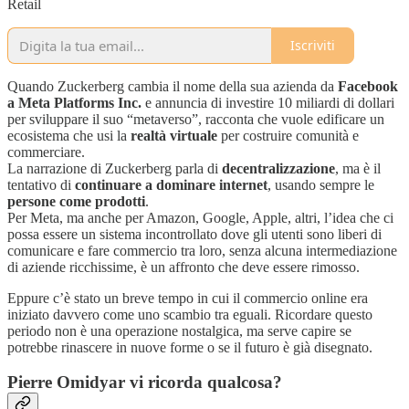
Retail
Iscriviti
Quando Zuckerberg cambia il nome della sua azienda da
Facebook
a Meta Platforms Inc.
e annuncia di investire 10 miliardi di dollari
per sviluppare il suo “metaverso”, racconta che vuole edificare un
ecosistema che usi la
realtà virtuale
per costruire comunità e
commerciare.
La narrazione di Zuckerberg parla di
decentralizzazione
, ma è il
tentativo di
continuare a dominare internet
, usando sempre le
persone come prodotti
.
Per Meta, ma anche per Amazon, Google, Apple, altri, l’idea che ci
possa essere un sistema incontrollato dove gli utenti sono liberi di
comunicare e fare commercio tra loro, senza alcuna intermediazione
di aziende ricchissime, è un affronto che deve essere rimosso.
Eppure c’è stato un breve tempo in cui il commercio online era
iniziato davvero come uno scambio tra eguali. Ricordare questo
periodo non è una operazione nostalgica, ma serve capire se
potrebbe rinascere in nuove forme o se il futuro è già disegnato.
Pierre Omidyar vi ricorda qualcosa?