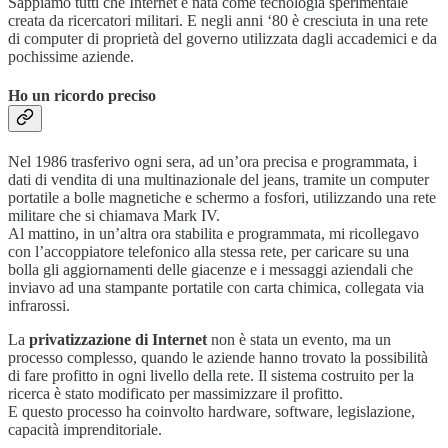
Sappiamo tutti che Internet è nata come tecnologia sperimentale
creata da ricercatori militari. E negli anni ‘80 è cresciuta in una rete
di computer di proprietà del governo utilizzata dagli accademici e da
pochissime aziende.
Ho un ricordo preciso
Nel 1986 trasferivo ogni sera, ad un’ora precisa e programmata, i
dati di vendita di una multinazionale del jeans, tramite un computer
portatile a bolle magnetiche e schermo a fosfori, utilizzando una rete
militare che si chiamava Mark IV.
Al mattino, in un’altra ora stabilita e programmata, mi ricollegavo
con l’accoppiatore telefonico alla stessa rete, per caricare su una
bolla gli aggiornamenti delle giacenze e i messaggi aziendali che
inviavo ad una stampante portatile con carta chimica, collegata via
infrarossi.
La
privatizzazione di Internet
non è stata un evento, ma un
processo complesso, quando le aziende hanno trovato la possibilità
di fare profitto in ogni livello della rete. Il sistema costruito per la
ricerca è stato modificato per massimizzare il profitto.
E questo processo ha coinvolto hardware, software, legislazione,
capacità imprenditoriale.