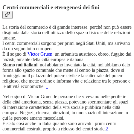
Centri commerciali e eterogenesi dei fini
La storia del commercio è di grande interesse, perché non può essere
disgiunta dalla storia dell’utilizzo dello spazio fisico e delle relazioni
umane.
I centri commerciali sorgono per primi negli Stati Uniti, ma arrivano
da un sogno tutto europeo.
È il sogno di
Victor Gruen
, un urbanista austriaco, ebreo, fuggito dai
nazisti, amante della città europea e italiana.
Siamo noi italiani
, noi abbiamo inventato la città, noi abbiamo dato
forma allo spazio comunale che mette al centro la piazza, dove si
fronteggiano il palazzo del potere civile e la cattedrale del potere
religioso, che mette ordine e informa vita e relazione tra le persone e
le attività economiche.
1
Nel sogno di Victor Gruen le persone che vivevano nelle periferie
della città americana, senza piazza, potevano sperimentare gli spazi
di interazione caratteristici della vita sociale pubblica nella città
europea. Negozi, cinema, attrazioni, in uno spazio di interazione in
cui le persone amano mescolarsi.
È stato così anche in Italia quando sono arrivati i primi centri
commerciali costruiti proprio a ridosso dei centri storici
2