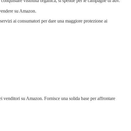
 conquistare visibilità organica, si spende per le campagne di adv.
a vendere su Amazon.
servizi ai consumatori per dare una maggiore protezione ai
dei venditori su Amazon. Fornisce una solida base per affrontare