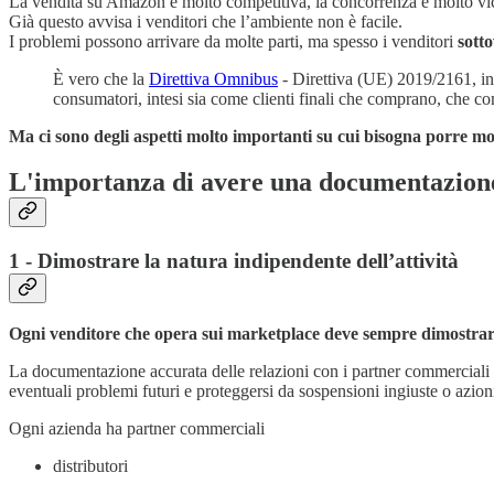
La vendita su Amazon è molto competitiva, la concorrenza è molto vicin
Già questo avvisa i venditori che l’ambiente non è facile.
I problemi possono arrivare da molte parti, ma spesso i venditori
sott
È vero che la
Direttiva Omnibus
- Direttiva (UE) 2019/2161, in
consumatori, intesi sia come clienti finali che comprano, che co
Ma ci sono degli aspetti molto importanti su cui bisogna porre mo
L'importanza di avere una documentazion
1 - Dimostrare la natura indipendente dell’attività
Ogni venditore che opera sui marketplace deve sempre dimostrare 
La documentazione accurata delle relazioni con i partner commerciali e
eventuali problemi futuri e proteggersi da sospensioni ingiuste o azion
Ogni azienda ha partner commerciali
distributori