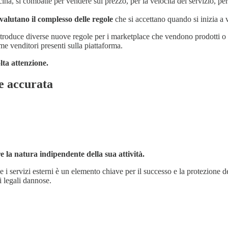
a, si combatte per vendere sul prezzo, per la velocità del servizio, per
ovalutano
il complesso delle regole
che si accettano quando si inizia 
troduce diverse nuove regole per i marketplace che vendono prodotti o 
me venditori presenti sulla piattaforma.
lta attenzione.
e accurata
la natura indipendente della sua attività.
 i servizi esterni è un elemento chiave per il successo e la protezione 
i legali dannose.