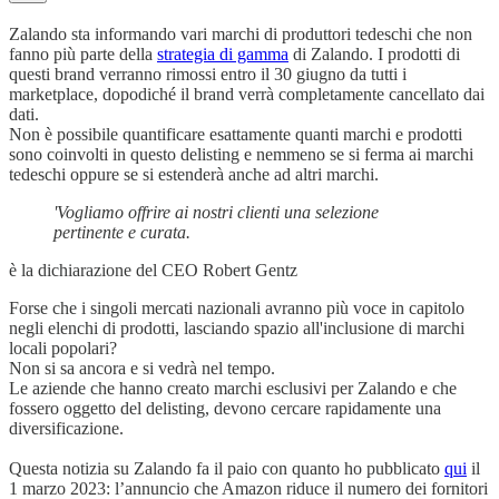
Zalando sta informando vari marchi di produttori tedeschi che non
fanno più parte della
strategia di gamma
di Zalando. I prodotti di
questi brand verranno rimossi entro il 30 giugno da tutti i
marketplace, dopodiché il brand verrà completamente cancellato dai
dati.
Non è possibile quantificare esattamente quanti marchi e prodotti
sono coinvolti in questo delisting e nemmeno se si ferma ai marchi
tedeschi oppure se si estenderà anche ad altri marchi.
'Vogliamo offrire ai nostri clienti una selezione
pertinente e curata.
è la dichiarazione del CEO Robert Gentz
Forse che i singoli mercati nazionali avranno più voce in capitolo
negli elenchi di prodotti, lasciando spazio all'inclusione di marchi
locali popolari?
Non si sa ancora e si vedrà nel tempo.
Le aziende che hanno creato marchi esclusivi per Zalando e che
fossero oggetto del delisting, devono cercare rapidamente una
diversificazione.
Questa notizia su Zalando fa il paio con quanto ho pubblicato
qui
il
1 marzo 2023: l’annuncio che Amazon riduce il numero dei fornitori