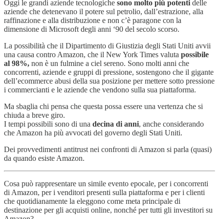
Oggi le grandi aziende tecnologiche
sono molto più potenti
delle
aziende che detenevano il potere sul petrolio, dall’estrazione, alla
raffinazione e alla distribuzione e non c’è paragone con la
dimensione di Microsoft degli anni ‘90 del secolo scorso.
La possibilità che il Dipartimento di Giustizia degli Stati Uniti avvii
una causa contro Amazon, che il New York Times valuta
possibile
al 98%,
non è un fulmine a ciel sereno. Sono molti anni che
concorrenti, aziende e gruppi di pressione, sostengono che il gigante
dell’ecommerce abusi della sua posizione per mettere sotto pressione
i commercianti e le aziende che vendono sulla sua piattaforma.
Ma sbaglia chi pensa che questa possa essere una vertenza che si
chiuda a breve giro.
I tempi possibili sono di una
decina di anni
, anche considerando
che Amazon ha più avvocati del governo degli Stati Uniti.
Dei provvedimenti antitrust nei confronti di Amazon si parla (quasi)
da quando esiste Amazon.
Cosa può rappresentare un simile evento epocale, per i concorrenti
di Amazon, per i venditori presenti sulla piattaforma e per i clienti
che quotidianamente la eleggono come meta principale di
destinazione per gli acquisti online, nonché per tutti gli investitori su
Amazon?