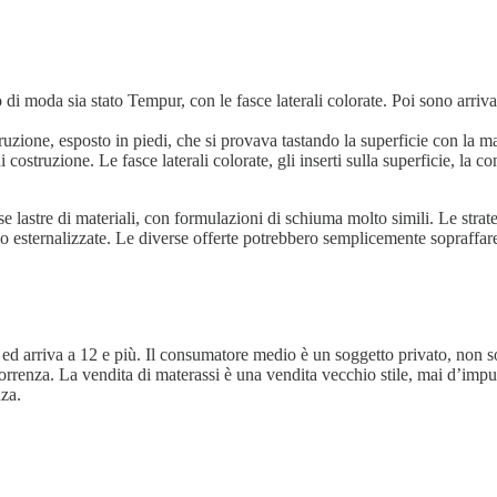
i moda sia stato Tempur, con le fasce laterali colorate. Poi sono arrivati
ruzione, esposto in piedi, che si provava tastando la superficie con la 
i costruzione. Le fasce laterali colorate, gli inserti sulla superficie, la
sse lastre di materiali, con formulazioni di schiuma molto simili. Le strat
o esternalizzate. Le diverse offerte potrebbero semplicemente sopraffare
ed arriva a 12 e più. Il consumatore medio è un soggetto privato, non so
correnza. La vendita di materassi è una vendita vecchio stile, mai d’impu
nza.