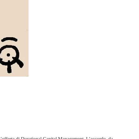
re l’offerta di Durational Capital Management. L’accordo, da