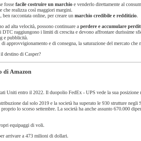
se fosse
facile costruire un marchio
e venderlo direttamente al consum
re che realizza così maggiori margini.
a
, ben raccontata online, per creare un
marchio credibile e redditizio
.
o ad alta velocità, possono continuare a
perdere e accumulare perdit
hi DTC raggiungono i limiti di crescita e devono affrontare durissime sf
g e pubblicità.
na di approvvigionamento e di consegna, la saturazione del mercato che n
il destino di Casper?
ppo di Amazon
ati Uniti entro il 2022. Il duopolio FedEx - UPS vede la sua posizione 
ibuzione dal solo 2019 e la società ha superato le 930 strutture negli Stat
i proprio lo scorso settembre. La società ha anche assunto 670.000 dipen
opri equipaggi di voli.
 arrivare a 473 milioni di dollari.