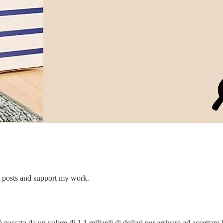
w posts and support my work.
è passata da un valore di 1,1 miliardi di dollari per arrivare ad accetta