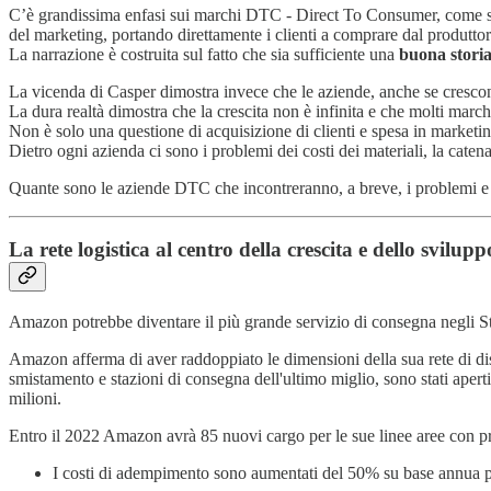
C’è grandissima enfasi sui marchi DTC - Direct To Consumer, come 
del marketing, portando direttamente i clienti a comprare dal produtto
La narrazione è costruita sul fatto che sia sufficiente una
buona stori
La vicenda di Casper dimostra invece che le aziende, anche se crescon
La dura realtà dimostra che la crescita non è infinita e che molti marc
Non è solo una questione di acquisizione di clienti e spesa in marketin
Dietro ogni azienda ci sono i problemi dei costi dei materiali, la cate
Quante sono le aziende DTC che incontreranno, a breve, i problemi e 
La rete logistica al centro della crescita e dello svilu
Amazon potrebbe diventare il più grande servizio di consegna negli St
Amazon afferma di aver raddoppiato le dimensioni della sua rete di distr
smistamento e stazioni di consegna dell'ultimo miglio, sono stati apert
milioni.
Entro il 2022 Amazon avrà 85 nuovi cargo per le sue linee aree con pr
I costi di adempimento sono aumentati del 50% su base annua per