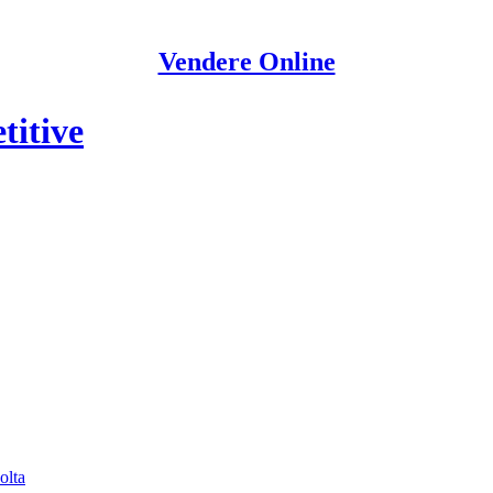
Vendere Online
titive
olta