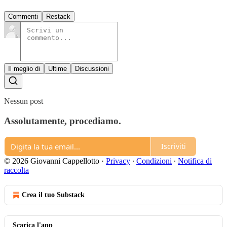
Commenti
Restack
Il meglio di
Ultime
Discussioni
Nessun post
Assolutamente, procediamo.
Iscriviti
© 2026 Giovanni Cappellotto
·
Privacy
∙
Condizioni
∙
Notifica di
raccolta
Crea il tuo Substack
Scarica l'app